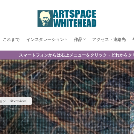
これまで
インスタレーション
作品
アクセス・連絡先
999㎥展
MATRIX1999
Shelter
One day in tabito
浮遊地帯
夢の始まり
One time or wind
One day 2020〜俯瞰される生〜
あーす/EARTH
秋の詩
生成の庭
虚構の隧道 〜裏庭で遊ぶ〜
雲の居場所
海辺のレリーフ
からは右上メニューをクリック→どれかをクリック→再
ョン
62view