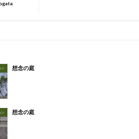
 ogata
想念の庭
ョン
想念の庭
ョン