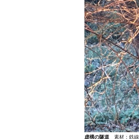
虚構の隧道
素材：鉄線