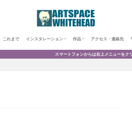
これまで
インスタレーション
作品
アクセス・連絡先
999㎥展
MATRIX1999
Shelter
One day in tabito
浮遊地帯
夢の始まり
One time or wind
One day 2020〜俯瞰される生〜
あーす/EARTH
秋の詩
生成の庭
虚構の隧道 〜裏庭で遊ぶ〜
雲の居場所
海辺のレリーフ
スマートフォンからは右上メニューをクリッ