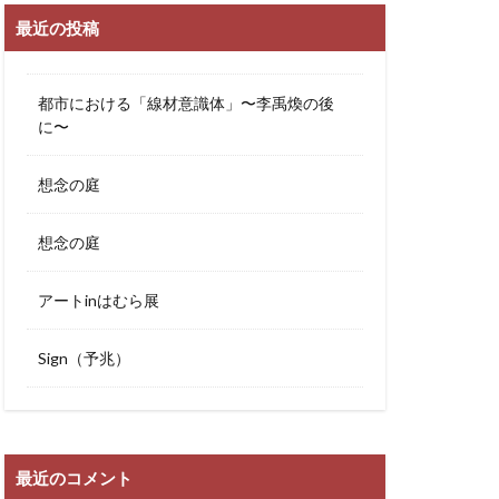
最近の投稿
都市における「線材意識体」〜李禹煥の後
に〜
想念の庭
想念の庭
アートinはむら展
Sign（予兆）
最近のコメント